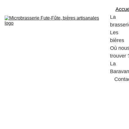
Accue
La 
brasseri
Les 
bières
Où nous
trouver 
La 
Barava
Conta
Une brasserie 